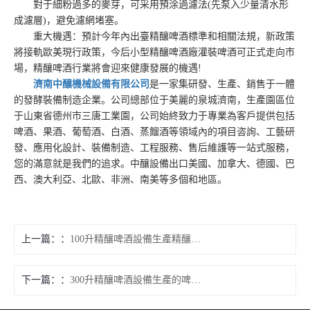
對于細粉過多的麥芽，可采用預涂過濾法(先泵入少量清水形
成濾層)，避免濾網堵塞。
重大機遇：預計今年內出臺精釀啤酒標準和相關法規，新政策
將接軌歐美現行政策，今后小型精釀啤酒廠灌裝啤酒可正式走向市
場，精釀啤酒行業將會迎來健康發展的機遇!
濟南中釀機械設備有限公司
是一家集研發、生產、銷售于一體
的發酵裝備制造企業。公司總部位于美麗的泉城濟南，生產園區位
于山東省德州市三唐工業園，公司始終致力于專業為客戶提供包括
啤酒、果酒、葡萄酒、白酒、蒸餾酒等領域內的項目咨詢、工藝研
發、應用化設計、裝備制造、工程服務、售后維護等一站式服務，
您的滿意就是我們的追求。中釀設備出口美國、加拿大、德國、巴
西、澳大利亞、北歐、非洲、南美等多個和地區。
上一篇：
100升精釀啤酒設備生產精釀啤酒如何生產純麥啤酒
下一篇：
300升精釀啤酒設備生產的啤酒如何降低高級醇含量