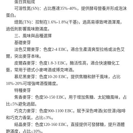
蛋白質組成
可溶性氮(SN)：占比應達35%-40%，提供酵母營養并形成泡沫
蛋白。
總氮(TN)：控制在1.6%-1.8%(干基)，過高易導致啤酒渾濁，
過低則影響風味飽滿度。
三、風味與品種選擇
基礎麥芽
淡色艾爾麥芽：色度2-4 EBC，適合生產清爽型拉格或淡色艾
爾，突出麥芽本味。
皮爾森麥芽：色度1.8-3 EBC，酶活性高，適合快速糖化工
藝，常用于德式小麥啤酒或博克啤酒。
慕尼黑麥芽：色度10-20 EBC，提供焦糖和餅干風味，占比
10%-20%可增強啤酒復雜度。
特種麥芽
焦香麥芽：色度50-150 EBC，用于增加焦糖、太妃糖風味，占
比≤5%避免過甜。
巧克力麥芽：色度900-1100 EBC，賦予深色啤酒(如世濤)咖啡
和巧克力香氣，占比≤3%。
結晶麥芽：色度120-160 EBC，直接提供可發酵糖，提升酒體
飽滿度，占比≤10%。