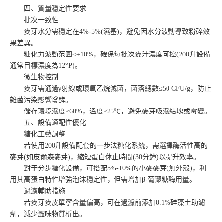
四、質量穩定性要求
批次一致性
麥芽水分需穩定在4%-5%(濕基)，避免因水分波動導致粉碎效
果差異。
糖化力波動范圍≤±10%，確保每批次麥汁濃度可控(200升設備
通常目標濃度為12°P)。
微生物控制
麥芽需通過γ射線或環氧乙烷滅菌，菌落總數≤50 CFU/g，防止
雜菌污染影響發酵。
儲存環境濕度≤60%，溫度≤25℃，避免麥芽吸濕結塊或霉變。
五、設備適配性優化
糖化工藝調整
若使用200升設備配套的一步法糖化系統，需選擇酶活性高的
麥芽(如皮爾森麥芽)，縮短蛋白休止時間(30分鐘)以提升效率。
對于分步糖化設備，可搭配5%-10%的小麥麥芽(無外殼)，利
用其高蛋白特性增強泡沫穩定性，但需增加β-葡聚糖酶用量。
過濾輔助措施
若麥芽麥皮單寧含量偏高，可在過濾前添加0.1%硅藻土助濾
劑，減少澀味物質析出。