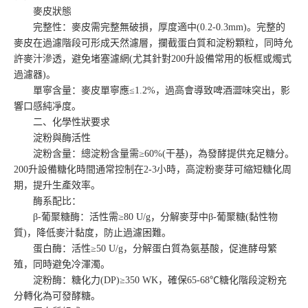
麥皮狀態
完整性：麥皮需完整無破損，厚度適中(0.2-0.3mm)。完整的
麥皮在過濾階段可形成天然濾層，攔截蛋白質和淀粉顆粒，同時允
許麥汁滲透，避免堵塞濾網(尤其針對200升設備常用的板框或燭式
過濾器)。
單寧含量：麥皮單寧應≤1.2%，過高會導致啤酒澀味突出，影
響口感純凈度。
二、化學性狀要求
淀粉與酶活性
淀粉含量：總淀粉含量需≥60%(干基)，為發酵提供充足糖分。
200升設備糖化時間通常控制在2-3小時，高淀粉麥芽可縮短糖化周
期，提升生產效率。
酶系配比：
β-葡聚糖酶：活性需≥80 U/g，分解麥芽中β-葡聚糖(黏性物
質)，降低麥汁黏度，防止過濾困難。
蛋白酶：活性≥50 U/g，分解蛋白質為氨基酸，促進酵母繁
殖，同時避免冷渾濁。
淀粉酶：糖化力(DP)≥350 WK，確保65-68℃糖化階段淀粉充
分轉化為可發酵糖。