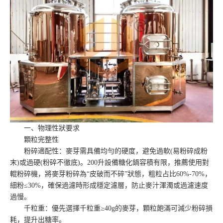
一、物理性狀要求
顆粒完整性
粉碎適配性：麥芽需具備均勻的硬度，避免過軟(易粉碎成粉
末)或過硬(粉碎不徹底)。200升設備糖化鍋容積有限，推薦使用對
輥粉碎機，將麥芽粉碎為“皮破而不碎”狀態，粗粒占比60%-70%，
細粉≤30%，確保過濾時形成穩定濾層，防止麥汁渾濁或過濾速度
過慢。
千粒重：優先選擇千粒重≥40g的麥芽，顆粒飽滿可減少粉碎損
耗，提升出糖率。