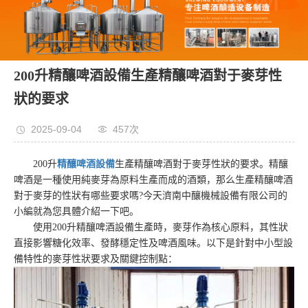
200升精釀啤酒設備生產精釀啤酒對于麥芽性
狀的要求
2025-09-04
457次
200升
精釀啤酒設備
生產精釀啤酒對于麥芽性狀的要求。精釀
啤酒是一種使用純麥芽為原料生產而成的酒類，那么生產精釀啤酒
對于麥芽的性狀有哪些要求嗎?今天濟南中釀機械設備有限公司的
小編就為您具體介紹一下吧。
使用200升精釀啤酒設備生產時，麥芽作為核心原料，其性狀
直接影響糖化效率、發酵穩定性及啤酒風味。以下是針對中小型設
備特性的麥芽性狀要求及關鍵控制點：