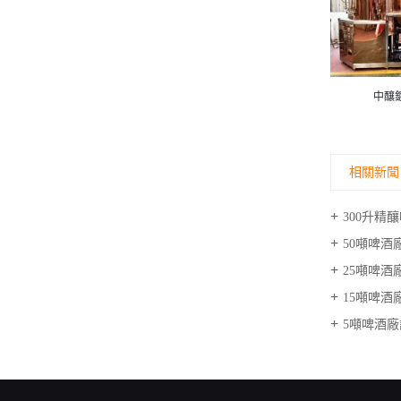
啤酒廠發酵罐
中釀鍍銅精釀啤酒設備
相關新聞
300升
50噸啤酒
25噸啤酒廠
15噸啤
5噸啤酒廠設