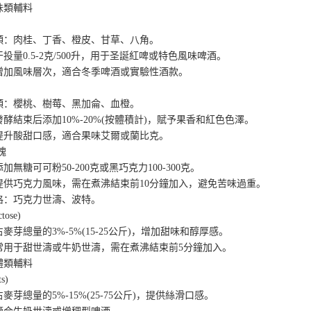
類輔料
肉桂、丁香、橙皮、甘草、八角。
0.5-2克/500升，用于圣誕紅啤或特色風味啤酒。
風味層次，適合冬季啤酒或實驗性酒款。
櫻桃、樹莓、黑加侖、血橙。
束后添加10%-20%(按體積計)，賦予果香和紅色色澤。
酸甜口感，適合果味艾爾或蘭比克。
塊
糖可可粉50-200克或黑巧克力100-300克。
巧克力風味，需在煮沸結束前10分鐘加入，避免苦味過重。
：巧克力世濤、波特。
ose)
總量的3%-5%(15-25公斤)，增加甜味和醇厚感。
于甜世濤或牛奶世濤，需在煮沸結束前5分鐘加入。
類輔料
s)
總量的5%-15%(25-75公斤)，提供絲滑口感。