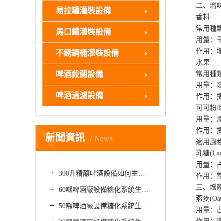
二、增味
易拉罐灌裝設備
香料
常用種類：
馬口鐵灌裝設備
用量：干投量
作用：增加
不銹鋼桶灌裝設備
水果
啤酒殺菌設備
常用種類：
用量：發酵結
啤酒過濾設備
作用：提升
可可粉/
用量：添加無
N
作用：提供
新聞資訊
News
適用風格
乳糖(Lact
用量：占麥芽
300升精釀啤酒設備如何生產品質上乘的美式世濤啤酒
作用：常用
三、增體
60噸啤酒廠設備糖化系統生產精釀黑啤酒需要用到哪些種類的啤酒花
燕麥(Oat
50噸啤酒廠設備糖化系統生產精釀啤酒時如何防止啤酒酸堿失衡
用量：占麥芽