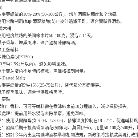
牛奶世濤或增稠型啤酒。
)
總量的10%-20%(50-100公斤)，增加酒體粘稠度和辛辣感。
合酶制劑(如β-葡聚糖酶)防止麥汁過濾困難，適合實驗性酒款。
橡木桶
度烘烤的美國橡木片50-100克，浸泡7-14天。
香草、煙熏風味，適合過桶陳釀啤酒。
工藝輔料
素(如E150a)
5%(2.5公斤以內)，避免影響風味。
麥芽增色不足時的補救，需嚴格控制用量。
ted Malt)
總量的5%-15%(25-75公斤)，替代部分基礎麥芽。
煙熏風味，適合世濤風格黑啤。
要點
：香料、可可等輔料需在煮沸結束前10分鐘加入，減少揮發損失。
理：提前用熱水浸泡去除單寧，避免澀味。
用艾爾酵母(如S-04、US-05)，發酵溫度控制在18-22℃，促進輔料
酵后期干投高香型酒花(如銀河、莫圖伊卡)，用量50-100克/500升
預計今年內出臺精釀啤酒標準和相關法規，新政策將接軌歐美現行政策