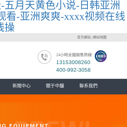
-五月天黄色小说-日韩亚洲
看-亚洲爽爽-xxxx视频在线
线操
官方網站
|
網站地圖
24小時全國銷售熱線
13153008260
400-992-3058
新聞中心
關于中釀
聯系我們