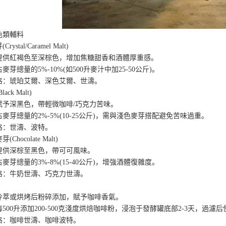
類輔料
tal/Caramel Malt)
紅褐色至深棕色，增加焦糖甜香和酒體厚重感。
總量的5%-10%(如500升麥汁中加25-50公斤)。
琥珀艾爾、深色艾爾、世濤。
k Malt)
深黑色，帶輕微咖啡/巧克力苦味。
總量的2%-5%(10-25公斤)，需與淺色麥芽搭配避免苦味過重。
：世濤、波特。
ocolate Malt)
深棕至黑色，帶可可風味。
總量的3%-8%(15-40公斤)，增強酒體復雜度。
牛奶世濤、巧克力世濤。
或烘烤后粉碎添加，賦予咖啡香氣。
0升添加200-500克淺度烘焙咖啡粉，浸泡于發酵罐底部2-3天，過濾后
：咖啡世濤、咖啡波特。