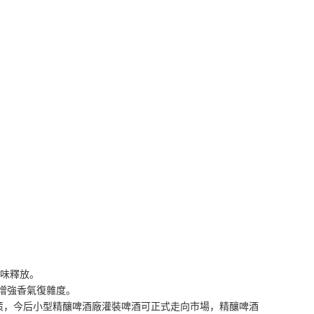
風味釋放。
，增強香氣復雜度。
，今后小型精釀啤酒廠灌裝啤酒可正式走向市場，精釀啤酒