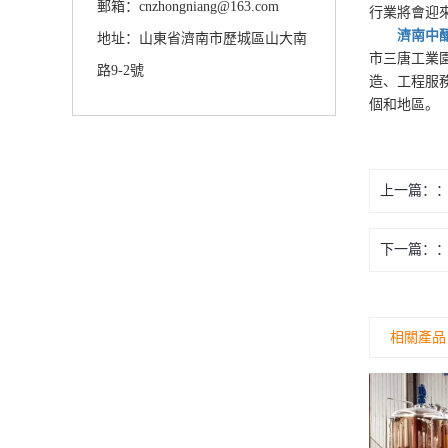
郵箱：cnzhongniang@163.com
行業將會迎
濟南中
地址：山東省濟南市歷城區山大南
市三唐工業
路9-2號
造、工程服
個和地區。
上一篇：
下一篇：
相關產品