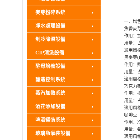
麥芽粉碎系統
一、增色
凈水處理設備
焦香麥芽(Crys
作用：提供
制冷降溫設備
用量：占麥芽
適用風格：
CIP清洗設備
黑麥芽(Blac
作用：賦予
酵母培養設備
用量：占麥芽
適用風格
釀造控制系統
巧克力麥芽(Ch
蒸汽加熱系統
作用：提供
用量：占麥芽
酒花添加設備
適用風格：
咖啡豆
啤酒罐裝系統
作用：冷萃
用量：每50
玻璃瓶灌裝設備
適用風格