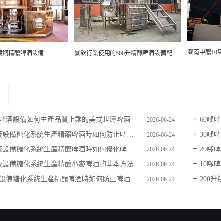
中釀60噸
濟南中釀10到50噸大型啤酒廠設備冰水罐
餐飲行業使用的500升精釀啤酒設備配有圖文介紹的學習方案
精釀啤酒設備如何生產品質上乘的美式世濤啤酒
60噸啤
2026-06-24
廠設備糖化系統生產精釀啤酒時如何防止啤酒酸堿失衡
30噸啤
2026-06-24
設備糖化系統生產精釀啤酒時如何優化啤酒的綜合口味
20噸
2026-06-24
酒廠設備糖化系統生產精釀小麥啤酒的基本方法
10噸
2026-06-24
備糖化系統生產精釀啤酒時如何防止啤酒麥芽粉碎不徹底
200
2026-06-24