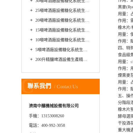
作用：適合
30噸啤酒廠設備糖化系統生產精釀啤酒時如何降低啤酒的整體酸度
黑麥(Rye
25噸啤酒廠設備糖化系統生產精釀啤酒時如何優化啤酒的綜合口味
用量：占麥芽
20噸啤酒廠設備糖化系統生產精釀黑啤有哪些營養價值
作用：需配
橡木片/
15噸啤酒廠設備糖化系統生產精釀小麥啤酒的基本方法
用量：使用輕
10噸啤酒廠設備糖化系統生產精釀啤酒如何進行麥芽發芽
作用：賦予
四、特殊
5噸啤酒廠設備糖化系統生產精釀啤酒時如何防止啤酒麥芽粉碎不徹底
食品級焦糖色
200升精釀啤酒設備生產精釀啤酒時如何防止啤酒的甜味過重
用量：≤0.
作用：用于
煙熏麥芽(Pea
C
用量：占麥芽
聯系我們
Contact Us
作用：賦予
五、操作
分階段添加
濟南中釀機械設備有限公司
橡木片預處
手機：13153008260
酵母選擇：使
干投酒花：發
電話：400-992-3058
重大機遇：