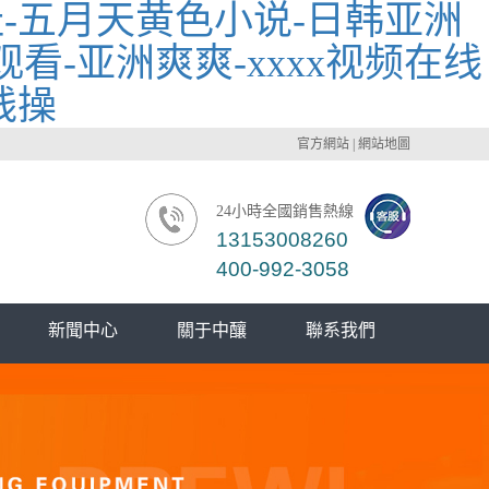
-五月天黄色小说-日韩亚洲
看-亚洲爽爽-xxxx视频在线
线操
官方網站
|
網站地圖
24小時全國銷售熱線
13153008260
400-992-3058
新聞中心
關于中釀
聯系我們