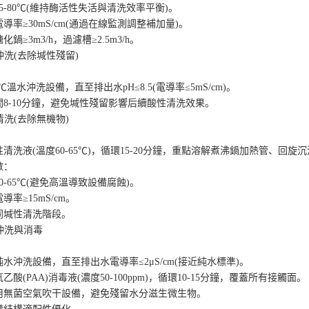
80℃(維持酶活性失活與清洗效率平衡)。
≥30mS/cm(通過在線監測調整補加量)。
3m3/h，過濾槽≥2.5m3/h。
洗(去除堿性殘留)
溫水沖洗設備，直至排出水pH≤8.5(電導率≤5mS/cm)。
-10分鐘，避免堿性殘留影響后續酸性清洗效果。
洗(去除無機物)
液(溫度60-65℃)，循環15-20分鐘，重點溶解煮沸鍋加熱管、回
：
65℃(避免高溫導致設備腐蝕)。
≥15mS/cm。
堿性清洗階段。
沖洗與消毒
洗設備，直至排出水電導率≤2μS/cm(接近純水標準)。
(PAA)消毒液(濃度50-100ppm)，循環10-15分鐘，覆蓋所有接觸面。
菌空氣吹干設備，避免殘留水分滋生微生物。