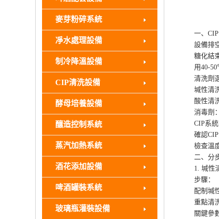
麥芽粉碎系統
一、CIP
凈水處理設備
設備排空
糖化結束后
制冷降溫設備
用40-50
清洗劑選
CIP清洗設備
堿性清洗劑：
酸性清洗劑：
酵母培養設備
消毒劑：過氧
CIP系統
釀造控制系統
確認CIP泵
蒸汽加熱系統
檢查溫度傳
二、分步
酒花添加設備
1. 堿性清
步驟：
啤酒罐裝系統
配制堿性清洗
重點清洗過
玻璃瓶灌裝設備
關鍵參數