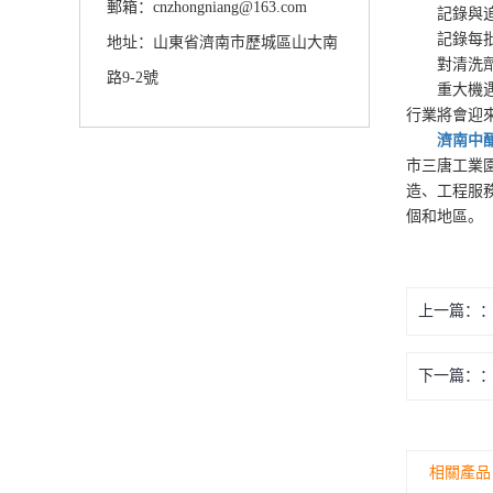
郵箱：cnzhongniang@163.com
記錄與追
記錄每批次
地址：山東省濟南市歷城區山大南
對清洗劑消
路9-2號
重大機遇：
行業將會迎
濟南中
市三唐工業
造、工程服
個和地區。
上一篇：
下一篇：
相關產品