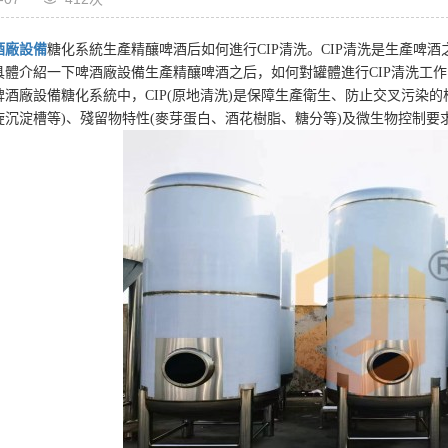
酒廠設備
糖化系統生產精釀啤酒后如何進行CIP清洗。CIP清洗是生產啤
具體介紹一下啤酒廠設備生產精釀啤酒之后，如何對罐體進行CIP清洗工作
酒廠設備糖化系統中，CIP(原地清洗)是保障生產衛生、防止交叉污染的
旋沉淀槽等)、殘留物特性(麥芽蛋白、酒花樹脂、糖分等)及微生物控制要