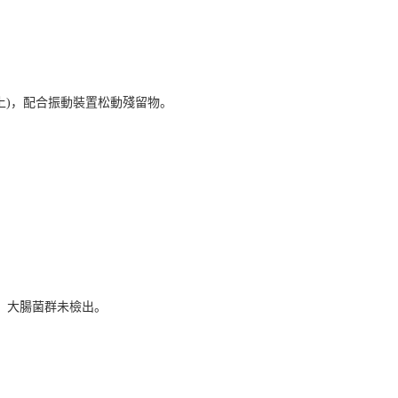
至上)，配合振動裝置松動殘留物。
2，大腸菌群未檢出。