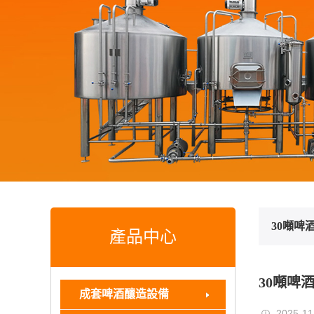
30噸啤
產品中心
30噸啤
成套啤酒釀造設備
2025-11