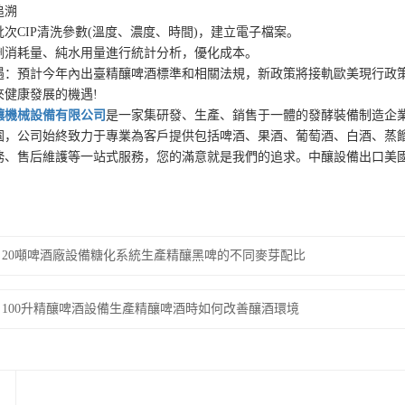
溯
CIP清洗參數(溫度、濃度、時間)，建立電子檔案。
耗量、純水用量進行統計分析，優化成本。
預計今年內出臺精釀啤酒標準和相關法規，新政策將接軌歐美現行政策
來健康發展的機遇!
釀機械設備有限公司
是一家集研發、生產、銷售于一體的發酵裝備制造企
園，公司始終致力于專業為客戶提供包括啤酒、果酒、葡萄酒、白酒、蒸
務、售后維護等一站式服務，您的滿意就是我們的追求。中釀設備出口美
20噸啤酒廠設備糖化系統生產精釀黑啤的不同麥芽配比
100升精釀啤酒設備生產精釀啤酒時如何改善釀酒環境