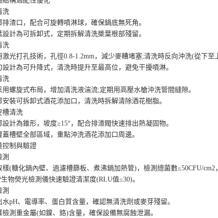
結構適配性優化
洗
渣口，配合可旋轉噴淋球，確保鍋底無死角。
計為可拆卸式，定期拆解清洗槳葉根部殘留。
洗
打孔技術，孔徑0.8-1.2mm，減少麥糟堵塞;清洗時反向沖洗(從下
計為可升降式，清洗時提升至最高位，避免干擾噴淋。
洗
螺旋式布局，增加清洗液湍流;定期用高壓水槍沖洗管間縫隙。
裝可拆卸式酒花添加口，清洗時拆解清除酒花樹脂。
槽清洗
計為錐形，坡度≥15°，配合排渣閥快速排出熱凝固物。
槽壁全部區域，重點沖洗酒花添加口周邊。
控制與驗證
測
糖化鍋內壁、過濾槽篩板、煮沸鍋加熱管)，檢測總菌數≤50CFU/cm
物熒光檢測儀快速驗證清潔度(RLU值≤30)。
測
pH、電導率、蛋白質含量，確認無清洗劑或麥芽殘留。
測重金屬(如鎳、鉻)含量，確保設備無腐蝕泄漏。