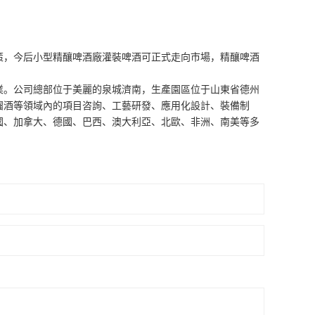
，今后小型精釀啤酒廠灌裝啤酒可正式走向市場，精釀啤酒
業。公司總部位于美麗的泉城濟南，生產園區位于山東省德州
餾酒等領域內的項目咨詢、工藝研發、應用化設計、裝備制
國、加拿大、德國、巴西、澳大利亞、北歐、非洲、南美等多