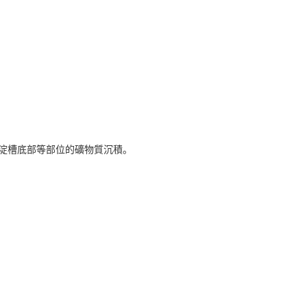
旋沉淀槽底部等部位的礦物質沉積。