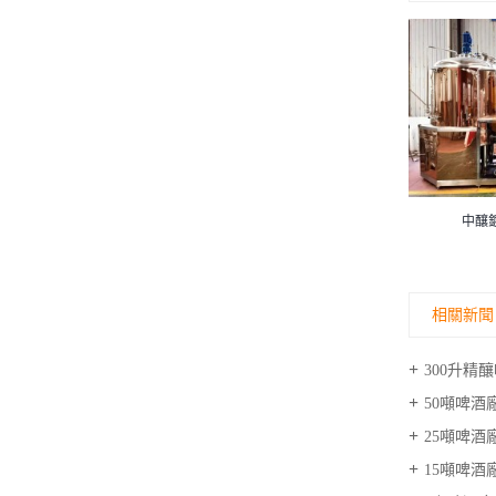
啤酒廠發酵罐
中釀鍍銅精釀啤酒設備
相關新聞
300升
50噸啤酒
25噸啤酒廠
15噸啤