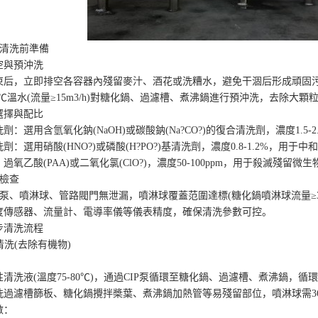
清洗前準備
與預沖洗
，立即排空各容器內殘留麥汁、酒花或洗糟水，避免干涸后形成頑固
℃溫水(流量≥15m3/h)對糖化鍋、過濾槽、煮沸鍋進行預沖洗，去除大顆
擇與配比
選用含氫氧化鈉(NaOH)或碳酸鈉(Na?CO?)的復合清洗劑，濃度1.5-
選用硝酸(HNO?)或磷酸(H?PO?)基清洗劑，濃度0.8-1.2%，用于
乙酸(PAA)或二氧化氯(ClO?)，濃度50-100ppm，用于殺滅殘留微生
檢查
、噴淋球、管路閥門無泄漏，噴淋球覆蓋范圍達標(糖化鍋噴淋球流量≥3m3/h，
感器、流量計、電導率儀等儀表精度，確保清洗參數可控。
清洗流程
洗(去除有機物)
液(溫度75-80℃)，通過CIP泵循環至糖化鍋、過濾槽、煮沸鍋，循環時
濾槽篩板、糖化鍋攪拌槳葉、煮沸鍋加熱管等易殘留部位，噴淋球需36
：