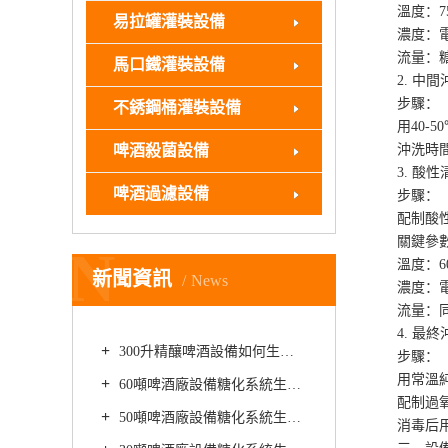
溫度：75-
易拉罐灌裝設備
濃度：電導率
流量：糖化鍋≥
馬口鐵灌裝設備
2. 中間沖
步驟：
不銹鋼桶灌裝設備
用40-50℃
啤酒殺菌設備
沖洗時間8
3. 酸性清
啤酒過濾設備
步驟：
配制酸性清洗
關鍵參數
N
溫度：60-
新聞資訊
News
濃度：電導率
流量：同
4. 最終
300升精釀啤酒設備如何生產品質上乘的美式世濤啤酒
步驟：
用常溫純水沖
60噸啤酒廠設備糖化系統生產精釀黑啤酒需要用到哪些種類的啤酒花
配制過氧乙酸
50噸啤酒廠設備糖化系統生產精釀啤酒時如何防止啤酒酸堿失衡
消毒后用無