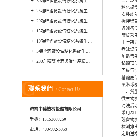
三、設備
30噸啤酒廠設備糖化系統生產精釀啤酒時如何降低啤酒的整體酸度
糖化鍋清
25噸啤酒廠設備糖化系統生產精釀啤酒時如何優化啤酒的綜合口味
安裝底部排
20噸啤酒廠設備糖化系統生產精釀黑啤有哪些營養價值
攪拌槳葉設
過濾槽清
15噸啤酒廠設備糖化系統生產精釀小麥啤酒的基本方法
篩板采用激光
10噸啤酒廠設備糖化系統生產精釀啤酒如何進行麥芽發芽
十字耕刀設
煮沸鍋清
5噸啤酒廠設備糖化系統生產精釀啤酒時如何防止啤酒麥芽粉碎不徹底
加熱管采用
200升精釀啤酒設備生產精釀啤酒時如何防止啤酒的甜味過重
鍋體頂部安
回旋沉淀
槽體底部設
C
噴淋球覆蓋
聯系我們
Contact Us
四、質量
微生物檢
清洗后取樣(
濟南中釀機械設備有限公司
采用ATP生
手機：13153008260
殘留物檢
檢測排出水
電話：400-992-3058
定期送樣檢