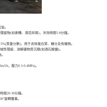
污垢。
粒殘留物(如麥糟、酒花碎屑)，沖洗時間5-8分鐘。
2.5%(質量分數)，用于去除蛋白質、糖分及有機物。
中和堿性殘留、溶解礦物質沉積(如酒石酸鹽)。
物。
壓力0.3-0.4MPa)。
間20-30分鐘。
0°旋轉覆蓋。